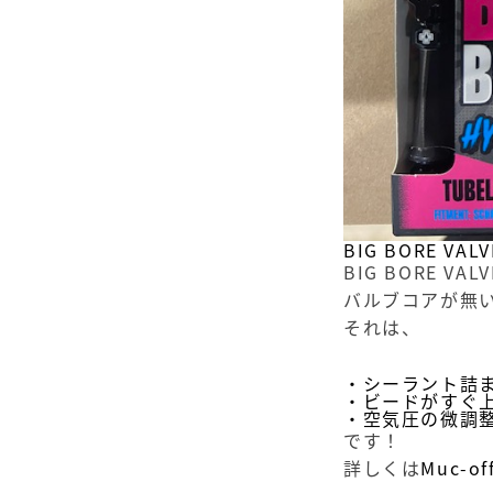
BIG BORE VA
BIG BORE 
バルブコアが無
それは、
・シーラント詰ま
・ビードがすぐ上
・空気圧の微調整
です！
詳しくは
Muc-o