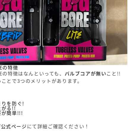
LVEの特徴
VALVEの特徴はなんといっても、
バルブコアが無い
こと!!
いことで3つのメリットがあります。
りを防ぐ!
がる!!
が簡単!!!
ff公式ページ
にて詳細ご確認ください！