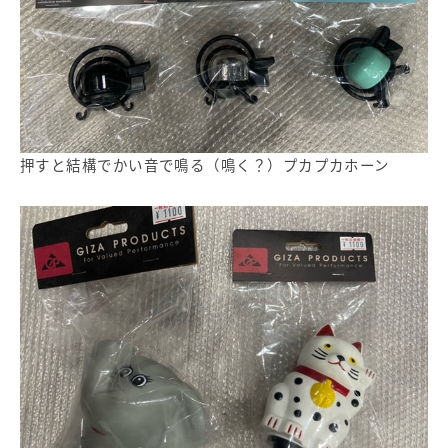
押すと結構でかい音で鳴る（鳴く？）プカプカホーン